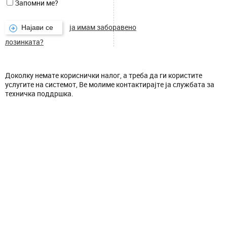
Запомни ме?
ја имам заборавено
лозинката?
Доколку немате кориснички налог, а треба да ги користите
услугите на системот, Ве молиме контактирајте ја службата за
техничка поддршка.